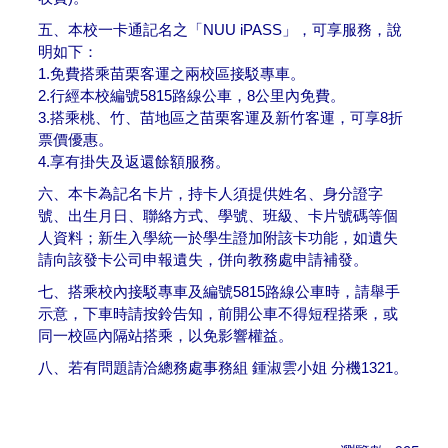
五、本校一卡通記名之「NUU iPASS」，可享服務，說
明如下：
1.免費搭乘苗栗客運之兩校區接駁專車。
2.行經本校編號5815路線公車，8公里內免費。
3.搭乘桃、竹、苗地區之苗栗客運及新竹客運，可享8折
票價優惠。
4.享有掛失及返還餘額服務。
六、本卡為記名卡片，持卡人須提供姓名、身分證字
號、出生月日、聯絡方式、學號、班級、卡片號碼等個
人資料；新生入學統一於學生證加附該卡功能，如遺失
請向該發卡公司申報遺失，併向教務處申請補發。
七、搭乘校內接駁專車及編號5815路線公車時，請舉手
示意，下車時請按鈴告知，前開公車不得短程搭乘，或
同一校區內隔站搭乘，以免影響權益。
八、若有問題請洽總務處事務組 鍾淑雲小姐 分機1321。