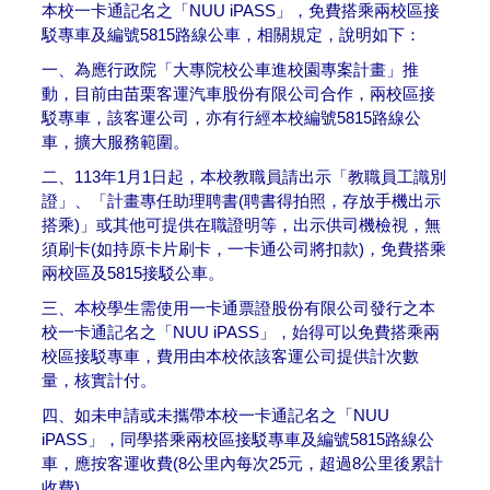
本校一卡通記名之「NUU iPASS」，免費搭乘兩校區接
駁專車及編號5815路線公車，相關規定，說明如下：
一、為應行政院「大專院校公車進校園專案計畫」推
動，目前由苗栗客運汽車股份有限公司合作，兩校區接
駁專車，該客運公司，亦有行經本校編號5815路線公
車，擴大服務範圍。
二、113年1月1日起，本校教職員請出示「教職員工識別
證」、「計畫專任助理聘書(聘書得拍照，存放手機出示
搭乘)」或其他可提供在職證明等，出示供司機檢視，無
須刷卡(如持原卡片刷卡，一卡通公司將扣款)，免費搭乘
兩校區及5815接駁公車。
三、本校學生需使用一卡通票證股份有限公司發行之本
校一卡通記名之「NUU iPASS」，始得可以免費搭乘兩
校區接駁專車，費用由本校依該客運公司提供計次數
量，核實計付。
四、如未申請或未攜帶本校一卡通記名之「NUU
iPASS」，同學搭乘兩校區接駁專車及編號5815路線公
車，應按客運收費(8公里內每次25元，超過8公里後累計
收費)。